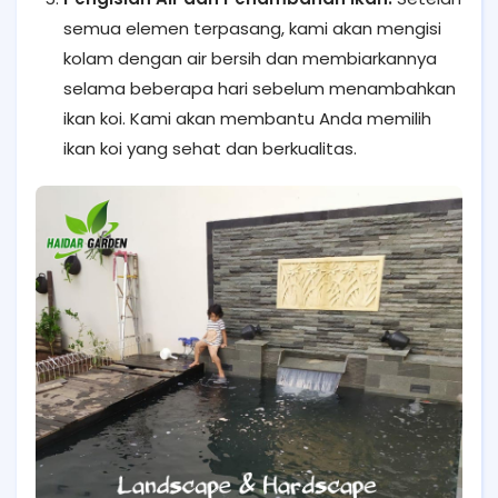
semua elemen terpasang, kami akan mengisi
kolam dengan air bersih dan membiarkannya
selama beberapa hari sebelum menambahkan
ikan koi. Kami akan membantu Anda memilih
ikan koi yang sehat dan berkualitas.