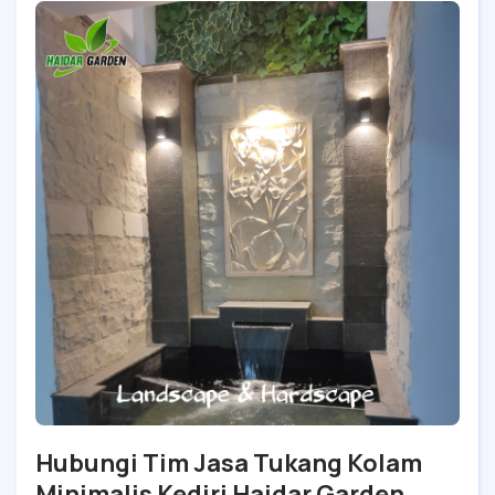
Hubungi Tim Jasa Tukang Kolam
Minimalis Kediri Haidar Garden