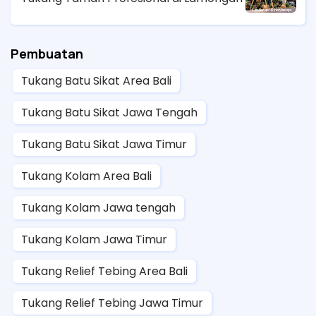
Pembuatan
Tukang Batu Sikat Area Bali
Tukang Batu Sikat Jawa Tengah
Tukang Batu Sikat Jawa Timur
Tukang Kolam Area Bali
Tukang Kolam Jawa tengah
Tukang Kolam Jawa Timur
Tukang Relief Tebing Area Bali
Tukang Relief Tebing Jawa Timur