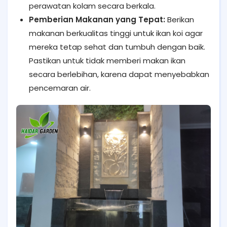
perawatan kolam secara berkala.
Pemberian Makanan yang Tepat:
Berikan
makanan berkualitas tinggi untuk ikan koi agar
mereka tetap sehat dan tumbuh dengan baik.
Pastikan untuk tidak memberi makan ikan
secara berlebihan, karena dapat menyebabkan
pencemaran air.