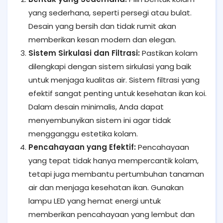
yang sederhana, seperti persegi atau bulat.
Desain yang bersih dan tidak rumit akan
memberikan kesan modern dan elegan.
Sistem Sirkulasi dan Filtrasi:
Pastikan kolam
dilengkapi dengan sistem sirkulasi yang baik
untuk menjaga kualitas air. Sistem filtrasi yang
efektif sangat penting untuk kesehatan ikan koi.
Dalam desain minimalis, Anda dapat
menyembunyikan sistem ini agar tidak
mengganggu estetika kolam.
Pencahayaan yang Efektif:
Pencahayaan
yang tepat tidak hanya mempercantik kolam,
tetapi juga membantu pertumbuhan tanaman
air dan menjaga kesehatan ikan. Gunakan
lampu LED yang hemat energi untuk
memberikan pencahayaan yang lembut dan