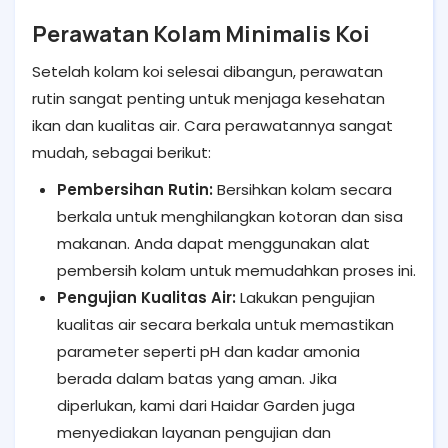
Perawatan Kolam Minimalis Koi
Setelah kolam koi selesai dibangun, perawatan
rutin sangat penting untuk menjaga kesehatan
ikan dan kualitas air. Cara perawatannya sangat
mudah, sebagai berikut:
Pembersihan Rutin:
Bersihkan kolam secara
berkala untuk menghilangkan kotoran dan sisa
makanan. Anda dapat menggunakan alat
pembersih kolam untuk memudahkan proses ini.
Pengujian Kualitas Air:
Lakukan pengujian
kualitas air secara berkala untuk memastikan
parameter seperti pH dan kadar amonia
berada dalam batas yang aman. Jika
diperlukan, kami dari Haidar Garden juga
menyediakan layanan pengujian dan