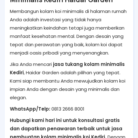
Membangun kolam koi minimalis di halaman rumah
Anda adalah investasi yang tidak hanya
meningkatkan keindahan tetapi juga memberikan
manfaat kesehatan mental. Dengan desain yang
tepat dan perawatan yang baik, kolam koi dapat
menjadi oasis pribadi yang menyenangkan.
Jika Anda mencari
jasa tukang kolam minimalis
Kediri
, Haidar Garden adalah pilihan yang tepat.
Kami siap membantu Anda mewujudkan kolam koi
impian Anda dengan desain yang minimalis dan
elegan.
WhatsApp/Telp:
0813 2666 8001
Hubungi kami hari ini untuk konsultasi gratis
dan dapatkan penawaran terbaik untuk jasa
pembuatan kolam minimalis koi Kediri.
Dengan