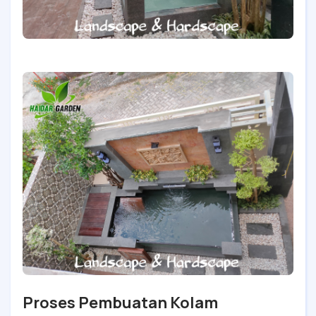
Proses Pembuatan Kolam