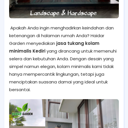
Apakah Anda ingin menghadirkan keindahan dan
ketenangan di halaman rumah Anda? Haidar
Garden menyediakan
jasa tukang kolam
minimalis Kediri
yang dirancang untuk memenuhi
selera dan kebutuhan Anda. Dengan desain yang
simpel namun elegan, kolam minimalis kami tidak
hanya mempercantik lingkungan, tetapi juga
menciptakan suasana damai yang ideal untuk
bersantai.