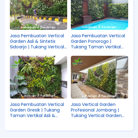
Jasa Pembuatan Vertical
Jasa Pembuatan Vertical
Garden Asli & Sintetis
Garden Ponorogo |
Sidoarjo | Tukang Vertical
Tukang Taman Vertikal
Garden Profesional di
Asli & Sintetis di Ponorogo
Sidoarjo
Jasa Vertical Garden
Jasa Pembuatan Vertical
Profesional Jombang |
Garden Gresik | Tukang
Tukang Vertical Garden
Taman Vertikal Asli &
Asli & Sintetis Jombang
Sintetis Gresik