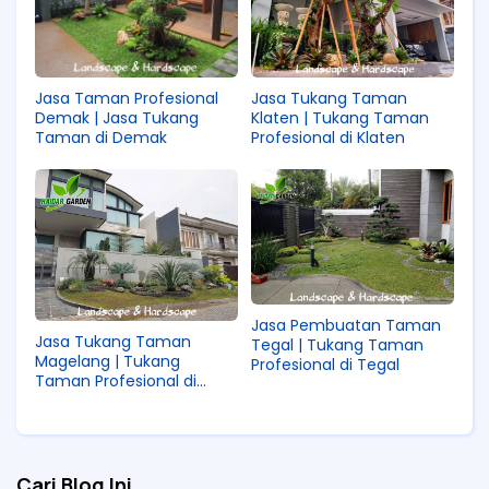
Jasa Taman Profesional
Jasa Tukang Taman
Demak | Jasa Tukang
Klaten | Tukang Taman
Taman di Demak
Profesional di Klaten
Jasa Pembuatan Taman
Jasa Tukang Taman
Tegal | Tukang Taman
Magelang | Tukang
Profesional di Tegal
Taman Profesional di
Magelang
Cari Blog Ini