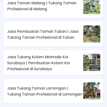
Jasa Taman Malang | Tukang Taman
Profesional di Malang
Jasa Pembuatan Taman Tuban | Jasa
Tukang Taman Profesional di Tuban
Jasa Tukang Kolam Minimalis Koi
Surabaya | Pembuatan Kolam Koi
Priofesional di Surabaya
Jasa Tukang Taman Lamongan |
Tukang Taman Profesional di Lamongan