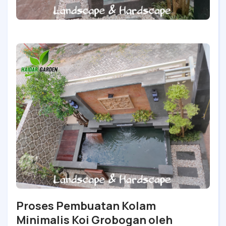
Proses Pembuatan Kolam
Minimalis Koi Grobogan oleh