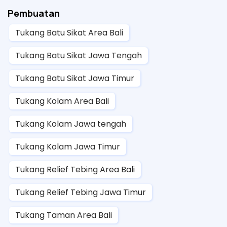
Pembuatan
Tukang Batu Sikat Area Bali
Tukang Batu Sikat Jawa Tengah
Tukang Batu Sikat Jawa Timur
Tukang Kolam Area Bali
Tukang Kolam Jawa tengah
Tukang Kolam Jawa Timur
Tukang Relief Tebing Area Bali
Tukang Relief Tebing Jawa Timur
Tukang Taman Area Bali