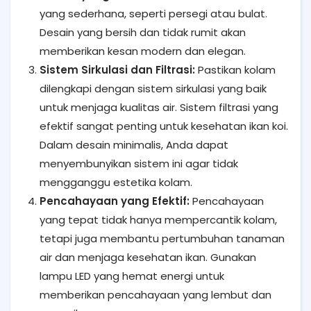
yang sederhana, seperti persegi atau bulat.
Desain yang bersih dan tidak rumit akan
memberikan kesan modern dan elegan.
Sistem Sirkulasi dan Filtrasi:
Pastikan kolam
dilengkapi dengan sistem sirkulasi yang baik
untuk menjaga kualitas air. Sistem filtrasi yang
efektif sangat penting untuk kesehatan ikan koi.
Dalam desain minimalis, Anda dapat
menyembunyikan sistem ini agar tidak
mengganggu estetika kolam.
Pencahayaan yang Efektif:
Pencahayaan
yang tepat tidak hanya mempercantik kolam,
tetapi juga membantu pertumbuhan tanaman
air dan menjaga kesehatan ikan. Gunakan
lampu LED yang hemat energi untuk
memberikan pencahayaan yang lembut dan