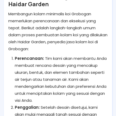
Haidar Garden
Membangun kolam minimalis koi Grobogan
memerlukan perencanaan dan eksekusi yang
tepat. Berikut adalah langkah-langkah umum
dalam proses pembuatan kolam koi yang dilakukan
oleh Haidar Garden, penyedia jasa kolam koi di
Grobogan:
Perencanaan:
Tim kami akan membantu Anda
membuat rencana desain yang mencakup
ukuran, bentuk, dan elemen tambahan seperti
air terjun atau tanaman air. Kami akan
mendengarkan kebutuhan dan preferensi Anda
untuk menciptakan kolam yang sesuai dengan
visi Anda.
Penggalian:
Setelah desain disetujui, kami
akan mulai menggali tanah sesuai dengan