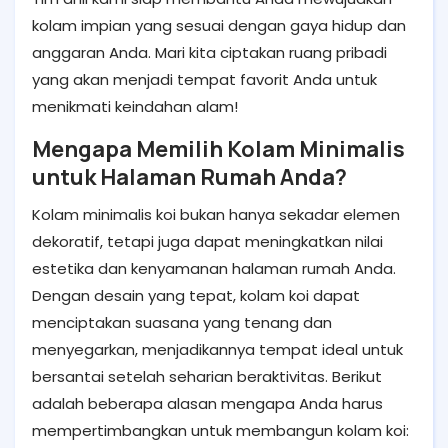
kolam impian yang sesuai dengan gaya hidup dan
anggaran Anda. Mari kita ciptakan ruang pribadi
yang akan menjadi tempat favorit Anda untuk
menikmati keindahan alam!
Mengapa Memilih Kolam Minimalis
untuk Halaman Rumah Anda?
Kolam minimalis koi bukan hanya sekadar elemen
dekoratif, tetapi juga dapat meningkatkan nilai
estetika dan kenyamanan halaman rumah Anda.
Dengan desain yang tepat, kolam koi dapat
menciptakan suasana yang tenang dan
menyegarkan, menjadikannya tempat ideal untuk
bersantai setelah seharian beraktivitas. Berikut
adalah beberapa alasan mengapa Anda harus
mempertimbangkan untuk membangun kolam koi: