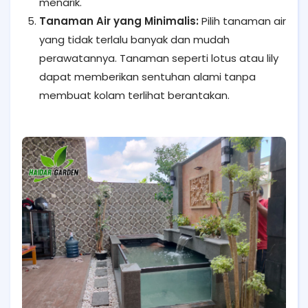
menarik.
Tanaman Air yang Minimalis:
Pilih tanaman air
yang tidak terlalu banyak dan mudah
perawatannya. Tanaman seperti lotus atau lily
dapat memberikan sentuhan alami tanpa
membuat kolam terlihat berantakan.