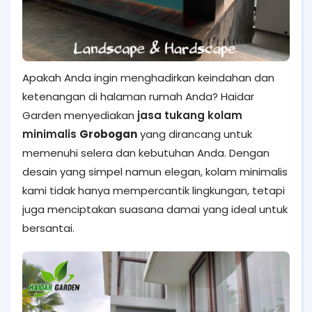
Apakah Anda ingin menghadirkan keindahan dan
ketenangan di halaman rumah Anda? Haidar
Garden menyediakan
jasa tukang kolam
minimalis
Grobogan
yang dirancang untuk
memenuhi selera dan kebutuhan Anda. Dengan
desain yang simpel namun elegan, kolam minimalis
kami tidak hanya mempercantik lingkungan, tetapi
juga menciptakan suasana damai yang ideal untuk
bersantai.