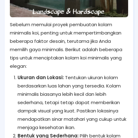
Sebelum memulai proyek pembuatan kolam
minimalis koi, penting untuk mempertimbangkan
beberapa faktor desain, terutama jika Anda
memilih gaya minimalis. Berikut adalah beberapa
tips untuk menciptakan kolam koi minimalis yang
elegan:
Ukuran dan Lokasi:
Tentukan ukuran kolam
berdasarkan luas lahan yang tersedia. Kolam
minimalis biasanya lebih kecil dan lebih
sederhana, tetapi tetap dapat memberikan
dampak visual yang kuat. Pastikan lokasinya
mendapatkan sinar matahari yang cukup untuk
menjaga kesehatan ikan.
Bentuk yang Sederhana:
Pilih bentuk kolam